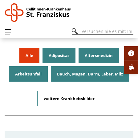
Alle
Adipositas
Altersmedizin
Arbeitsunfall
Bauch, Magen, Darm, Leber, Milz
EKG
Endoskopie
Fuß, Sprunggelenk
weitere Krankheitsbilder
Gelenkspiegelung
Handchirurgie
Herz- und Kreislauf
Hüfte, Schulter, Knie