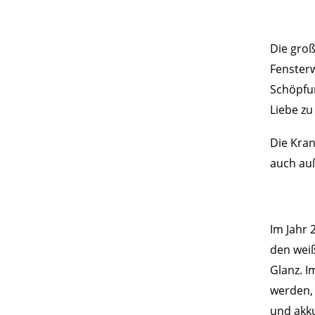
Die groß
Fensterw
Schöpfun
Liebe zu
Die Kran
auch auß
Im Jahr 
den wei
Glanz. I
werden, 
und akku