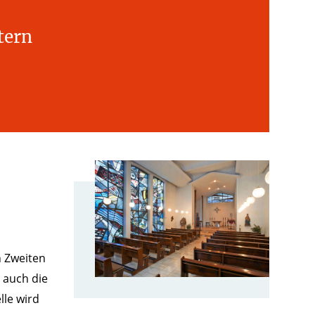
tern
n Zweiten
 auch die
lle wird