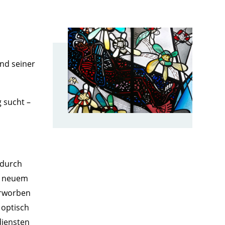
nd seiner
 sucht –
 durch
n neuem
erworben
 optisch
diensten