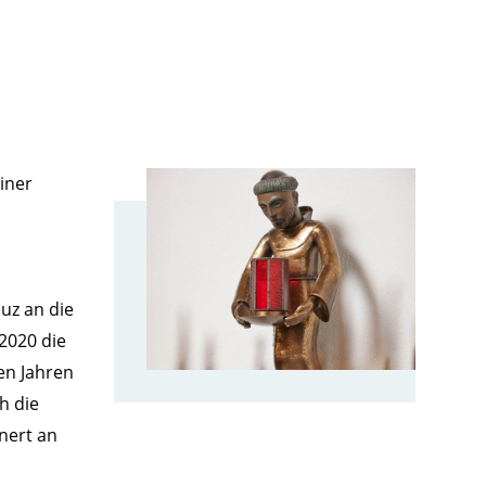
iner
s
uz an die
2020 die
en Jahren
h die
nnert an