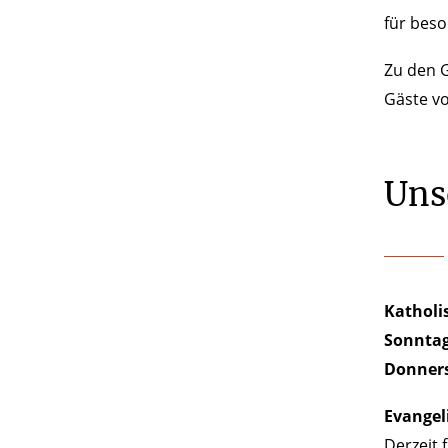
für bes
Zu den G
Gäste vo
Uns
Katho
Sonntag
Donners
Evangel
Derzeit 