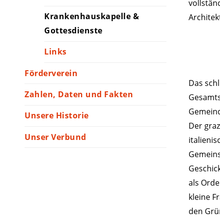
vollstän
Krankenhauskapelle &
Architek
Gottesdienste
Links
Förderverein
Das schl
Zahlen, Daten und Fakten
Gesamtst
Gemeind
Unsere Historie
Der graz
Unser Verbund
italieni
Gemeinsc
Geschick
als Orde
kleine F
den Grü