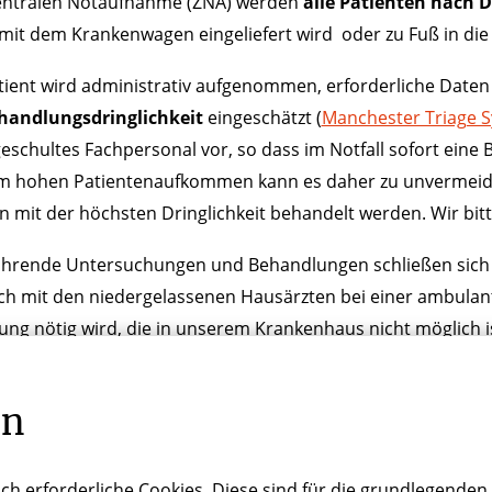
Zentralen Notaufnahme (ZNA) werden
alle Patienten nach D
it dem Krankenwagen eingeliefert wird oder zu Fuß in di
tient wird administrativ aufgenommen, erforderliche Daten w
handlungsdringlichkeit
eingeschätzt (
Manchester Triage 
geschultes Fachpersonal vor, so dass im Notfall sofort ein
em hohen Patientenaufkommen kann es daher zu unvermeidl
n mit der höchsten Dringlichkeit behandelt werden. Wir bit
ührende Untersuchungen und Behandlungen schließen sich 
h mit den niedergelassenen Hausärzten bei einer ambulante
ng nötig wird, die in unserem Krankenhaus nicht möglich is
liniken in Köln.
en
ch erforderliche Cookies. Diese sind für die grundlegenden 