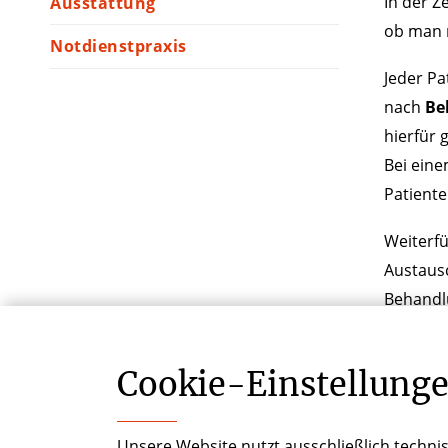
In der 
Ausstattung
ob man m
Notdienstpraxis
Jeder Pa
nach
Be
hierfür 
Bei ein
Patiente
Weiterf
Austausc
Behandlu
Partnerk
Cookie-­Einstellung
Unsere Website nutzt ausschließlich technis