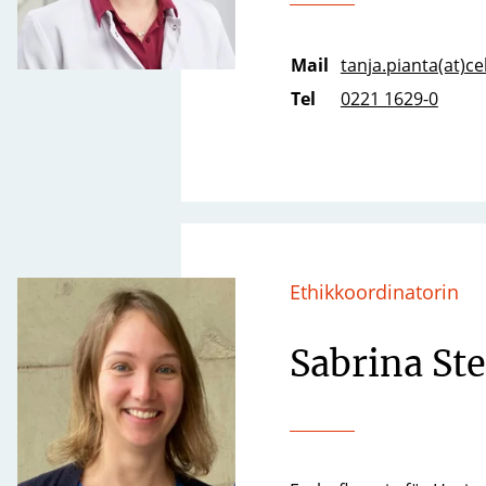
Mail
tanja.pianta(at)ce
Tel
0221 1629-0
Ethikkoordinatorin
Sabrina St