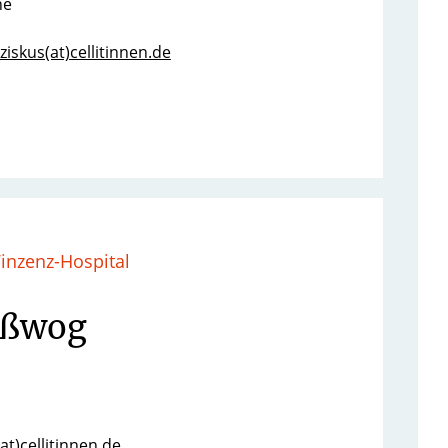
ne
iskus(at)cellitinnen.de
Vinzenz-Hospital
oßwog
t)cellitinnen.de