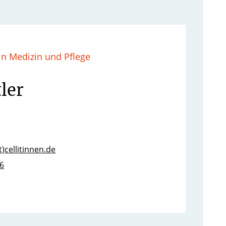
 in Medizin und Pflege
tler
t)cellitinnen.de
6