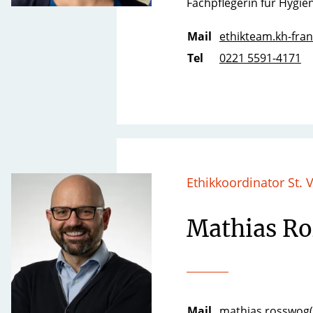
Fachpflegerin für Hygie
Mail
ethikteam.kh-franz
Tel
0221 5591-4171
Ethikkoordinator St. 
Mathias R
Mail
mathias.rosswog(a