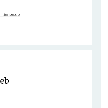
llitinnen.de
eeb