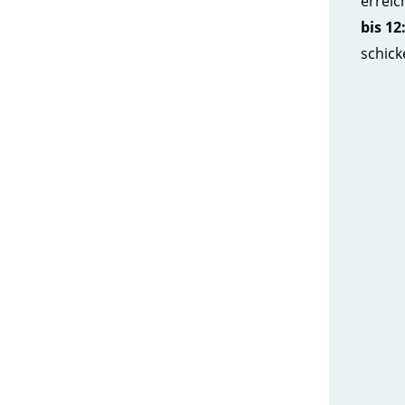
errei
bis 12
schick