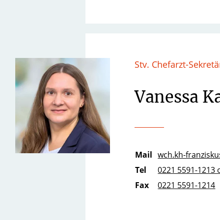
Stv. Chefarzt-Sekretä
Vanessa K
Mail
wch.kh-franziskus
Tel
0221 5591-1213 
Fax
0221 5591-1214