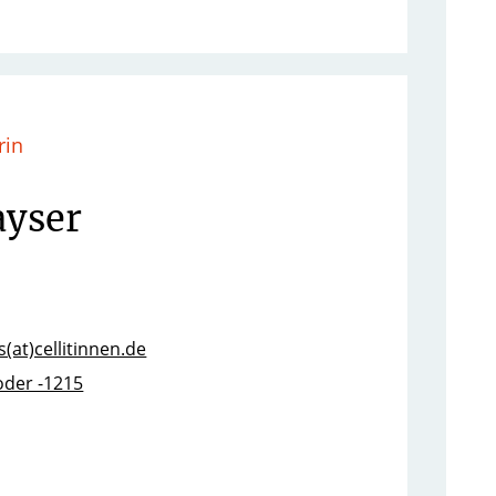
rin
ayser
(at)cellitinnen.de
oder -1215