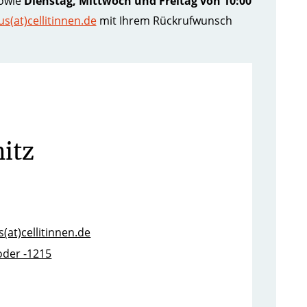
owie
Dienstag, Mittwoch und Freitag von 10:00
s(at)cellitinnen.de
mit Ihrem Rückrufwunsch
itz
(at)cellitinnen.de
oder -1215