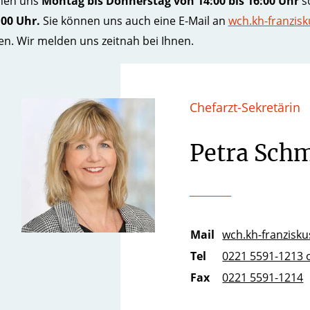
chen uns
Montag bis Donnerstag von 14:00 bis 16:00 Uhr
s
:00 Uhr.
Sie können uns auch eine E-Mail an
wch.kh-franzisku
en. Wir melden uns zeitnah bei Ihnen.
Chefarzt-Sekretärin
Petra Schm
Mail
wch.kh-franziskus
Tel
0221 5591-1213 
Fax
0221 5591-1214