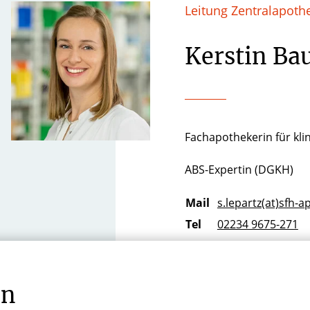
Leitung Zentralapoth
Kerstin B
Fachapothekerin für kli
ABS-Expertin (DGKH)
Mail
s.lepartz(at)sfh-
Tel
02234 9675-271
Fax
02234 9675-272
en