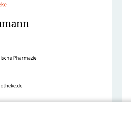
eke
aumann
nische Pharmazie
apotheke.de