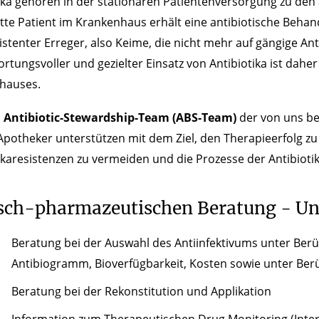
ika gehören in der stationären Patientenversorgung zu de
itte Patient im Krankenhaus erhält eine antibiotische Behan
istenter Erreger, also Keime, die nicht mehr auf gängige Ant
rtungsvoller und gezielter Einsatz von Antibiotika ist dahe
hauses.
m
Antibiotic-Stewardship-Team (ABS-Team)
der von uns bet
potheker unterstützen mit dem Ziel, den Therapieerfolg zu
ikaresistenzen zu vermeiden und die Prozesse der Antibioti
sch-pharmazeutischen Beratung - Uns
Beratung bei der Auswahl des Antiinfektivums unter Berüc
Antibiogramm, Bioverfügbarkeit, Kosten sowie unter Berü
Beratung bei der Rekonstitution und Applikation