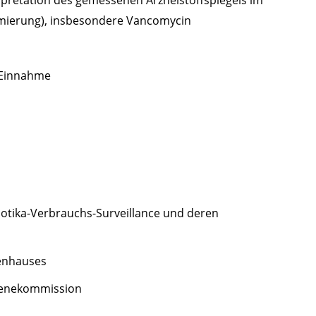
pretation des gemessenen Arzneistoffspiegels im
timierung), insbesondere Vancomycin
 Einnahme
otika-Verbrauchs-Surveillance und deren
kenhauses
ienekommission