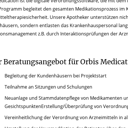
dication ist die digitale Verordnungssoftware, die mit de
 Programm begleitet den gesamten Medikationsprozess im K
tteltherapiesicherheit. Unsere Apotheker unterstützen nich
häusern, sondern entlasten das Krankenhauspersonal langf
onsmanagement z.B. durch Interaktionsprüfungen der Arzne
 Beratungsangebot für Orbis Medicat
Begleitung der Kundenhäusern bei Projektstart
Teilnahme an Sitzungen und Schulungen
Neuanlage und Stammdatenpflege von Medikamenten un
GesichtspunktenErstellung/Überprüfung von Verordnung
Vereinheitlichung der Verordnung von Arzneimitteln in 