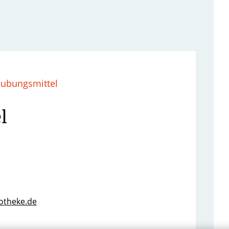
äubungsmittel
l
potheke.de