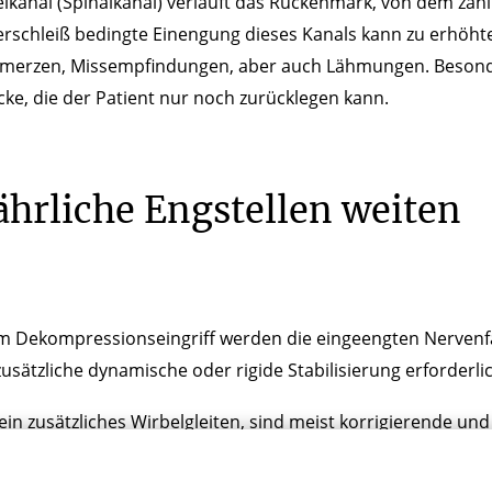
lkanal (Spinalkanal) verläuft das Rückenmark, von dem za
rschleiß bedingte Einengung dieses Kanals kann zu erhöhte
merzen, Missempfindungen, aber auch Lähmungen. Besonder
ke, die der Patient nur noch zurücklegen kann.
ährliche Engstellen weiten
m Dekompressionseingriff werden die eingeengten Nervenfas
 zusätzliche dynamische oder rigide Stabilisierung erforderlic
ein zusätzliches Wirbelgleiten, sind meist korrigierende un
ulensegments erforderlich.