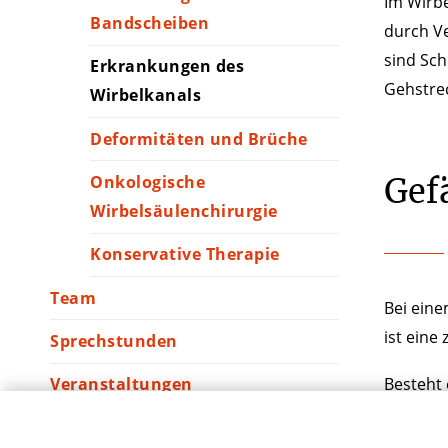
Im Wirbe
Bandscheiben
durch Ve
sind Sch
Erkrankungen des
Gehstrec
Wirbelkanals
Deformitäten und Brüche
Onkologische
Gef
Wirbelsäulenchirurgie
Konservative Therapie
Team
Bei eine
ist eine
Sprechstunden
Besteht 
Veranstaltungen
Wirbelsä
Weiterbildung