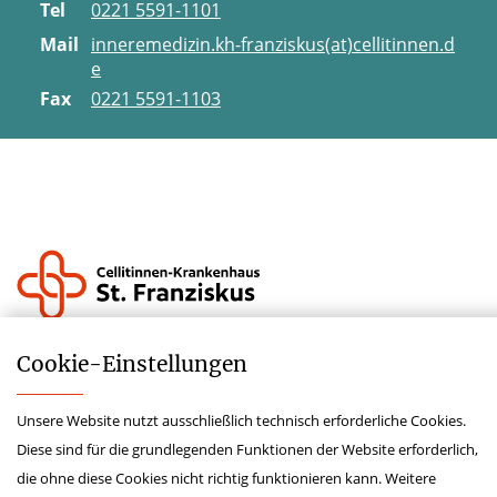
Tel
0221 5591-1101
Mail
inneremedizin.kh-franziskus(at)cellitinnen.d
e
Fax
0221 5591-1103
Impressum
Cookie-­Einstellungen
Datenschutz
Unsere Website nutzt ausschließlich technisch erforderliche Cookies.
Lieferkettensorgfaltspflichtengesetz
Diese sind für die grundlegenden Funktionen der Website erforderlich,
Krankenhauszukunftsfonds
die ohne diese Cookies nicht richtig funktionieren kann. Weitere