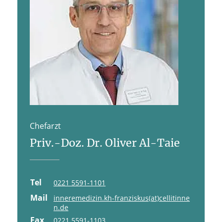
Chefarzt
Priv.-Doz. Dr. Oliver Al-Taie
Tel
0221 5591-1101
Mail
inneremedizin.kh-franziskus(at)cellitinne
n.de
Fax
0221 5591-1103