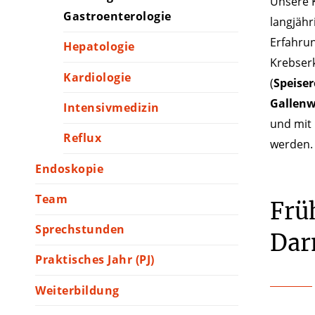
Unsere K
Gastroenterologie
langjähr
Erfahrun
Hepatologie
Krebser
Kardiologie
(
Speise
Gallenw
Intensivmedizin
und mit
Reflux
werden.
Endoskopie
Team
Frü
Sprechstunden
Dar
Praktisches Jahr (PJ)
Weiterbildung