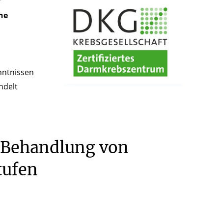
r
he
nntnissen
ndelt
 Behandlung von
tufen