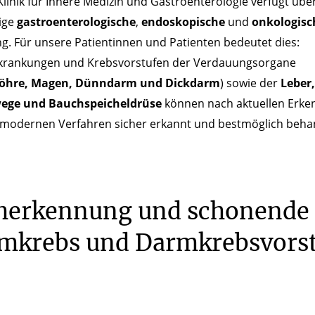
linik für Innere Medizin und Gastroenterologie verfügt übe
ige
gastroenterologische
,
endoskopische
und
onkologisc
g. Für unsere Patientinnen und Patienten bedeutet dies:
krankungen und Krebsvorstufen der Verdauungsorgane
röhre, Magen, Dünndarm und Dickdarm
) sowie der
Leber,
ege und Bauchspeicheldrüse
können nach aktuellen Erke
 modernen Verfahren sicher erkannt und bestmöglich beha
herkennung und schonende
mkrebs und Darmkrebsvors