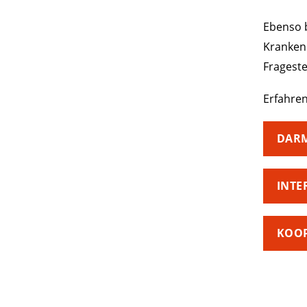
Ebenso 
Krankenh
Fragest
Erfahren
DAR
INTE
KOOP