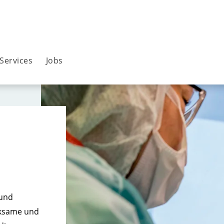
Services
Jobs
 und
irksame und