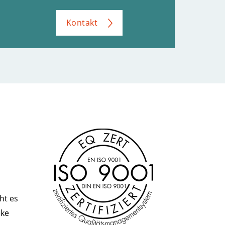
Kontakt
ht es
eke