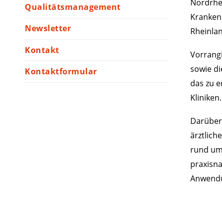
Nordrhei
Qualitätsmanagement
Kranken
Newsletter
Rheinlan
Kontakt
Vorrangi
sowie d
Kontaktformular
das zu e
Kliniken
Darüber
ärztlich
rund um 
praxisna
Anwendu