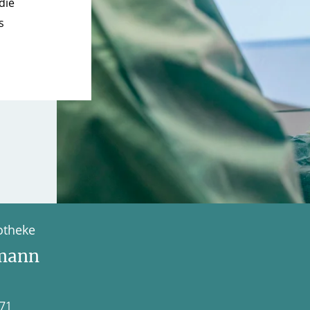
die
s
otheke
umann
271