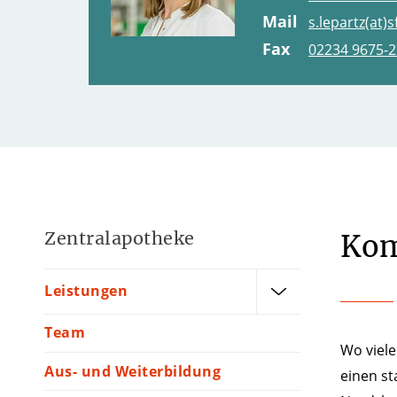
Mail
s.lepartz(at)
Fax
02234 9675-
Zentralapotheke
Kom
Leistungen
Team
Wo viele
Aus- und Weiterbildung
einen st