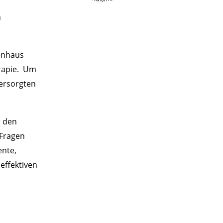
n
kenhaus
rapie. Um
versorgten
r den
 Fragen
ente,
effektiven